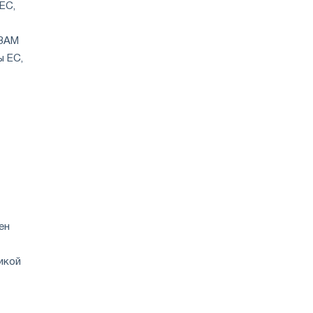
ЕС,
CBAM
ы ЕС,
ен
икой