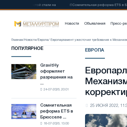
углеродистой стали на
📰
Сомнительная реформа ETS в Брюсселе с
Новости
Объявления
Пресс-ре
Главная
/
Новости
/
Европа
/ Европарламент ужесточил требования к Механиз
ПОПУЛЯРНОЕ
ЕВРОПА
GravitHy
GravitHy
Европарл
оформляет
оформляет
разрешения на
разрешения
Механизм
...
на
24-07-2026, 20:01
коррект
строительство
завода
по
Сомнительная
25 ИЮНЯ 2022, 11:
Сомнительная
производству
реформа ETS в
реформа
низкоуглеродистой
Брюсселе ...
ETS
стали
18-07-2026, 13:00
в
на