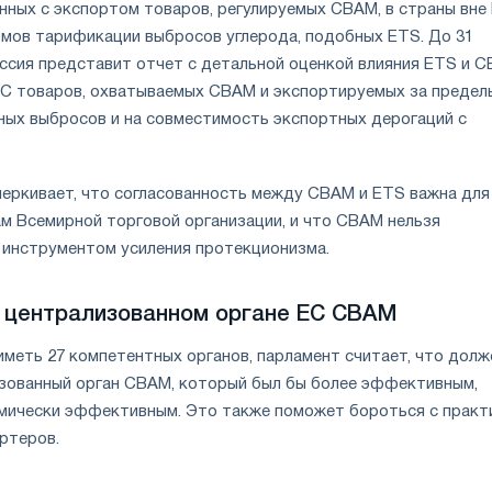
нных с экспортом товаров, регулируемых CBAM, в страны вне 
мов тарификации выбросов углерода, подобных ETS. До 31
иссия представит отчет с детальной оценкой влияния ETS и 
ЕС товаров, охватываемых CBAM и экспортируемых за предел
ьных выбросов и на совместимость экспортных дерогаций с
еркивает, что согласованность между CBAM и ETS важна для
ам Всемирной торговой организации, и что CBAM нельзя
 инструментом усиления протекционизма.
 централизованном органе ЕС CBAM
иметь 27 компетентных органов, парламент считает, что долж
зованный орган CBAM, который был бы более эффективным,
мически эффективным. Это также поможет бороться с практ
ртеров.