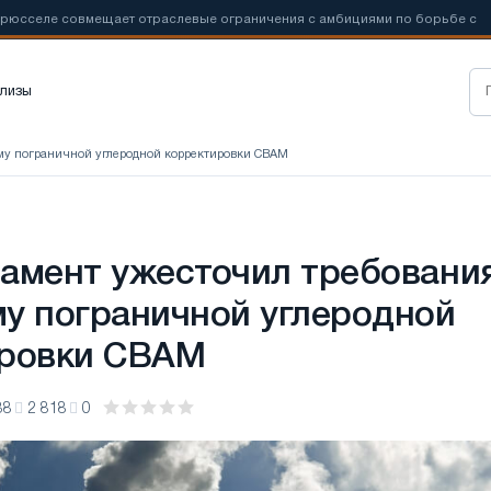
овмещает отраслевые ограничения с амбициями по борьбе с
📰
Но
лизы
му пограничной углеродной корректировки CBAM
амент ужесточил требования
у пограничной углеродной
ировки CBAM
38
2 818
0