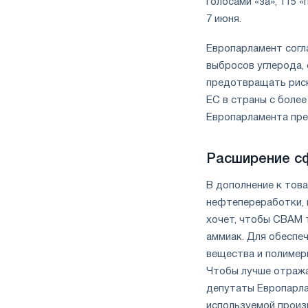
голосами «за», 115 
7 июня.
Европарламент согл
выбросов углерода, 
предотвращать риск
ЕС в страны с более
Европарламента пре
Расширение с
В дополнение к това
нефтепереработки, 
хочет, чтобы CBAM 
аммиак. Для обеспе
вещества и полимер
Чтобы лучше отража
депутаты Европарла
используемой произ