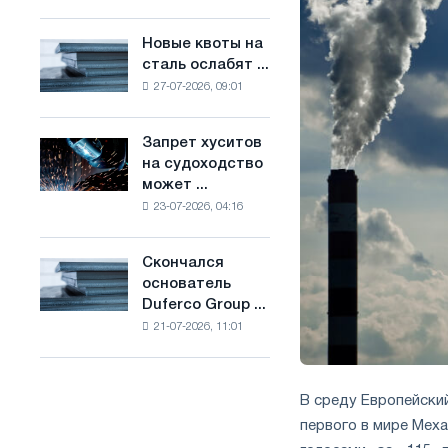
Брюсселе
основе
совмещает
водорода
Новые квоты на
Новые
отраслевые
во
сталь ослабят ...
квоты
ограничения
Франции
27-07-2026, 09:01
на
с
сталь
амбициями
ослабят
по
Запрет хуситов
Запрет
конкуренцию
борьбе
на судоходство
хуситов
в
с
может ...
на
Соединенном
изменением
23-07-2026, 04:16
судоходство
Королевстве
климата
может
нарушить
Скончался
Скончался
импорт
основатель
основатель
Саудовской
Duferco Group ...
Duferco
стали
21-07-2026, 11:01
Group
Бруно
Больфо
В среду Европейски
первого в мире Мех