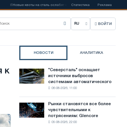
вые квоты на сталь ослабят конкуренцию в Соединенном Королевстве
Статистика
Реклама
ВОЙТИ
В
ы
б
НОВОСТИ
АНАЛИТИКА
р
а
 к
"Северсталь" оснащает
"Северсталь"
т
источники выбросов
оснащает
системами автоматического
источники
ь
06-08-2026, 11:00
выбросов
я
системами
автоматического
з
Рынки становятся все более
Рынки
контроля
чувствительными к
становятся
ы
потрясениям: Glencore
все
к
05-08-2026, 22:00
более