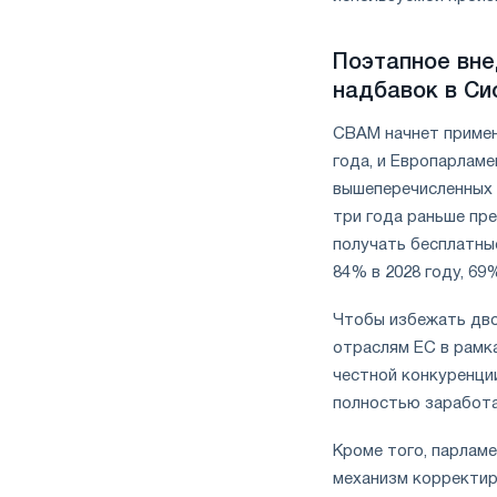
Поэтапное вн
надбавок в Си
CBAM начнет примен
года, и Европарламе
вышеперечисленных 
три года раньше пр
получать бесплатные
84% в 2028 году, 69%
Чтобы избежать дво
отраслям ЕС в рамка
честной конкуренци
полностью заработа
Кроме того, парлам
механизм корректир