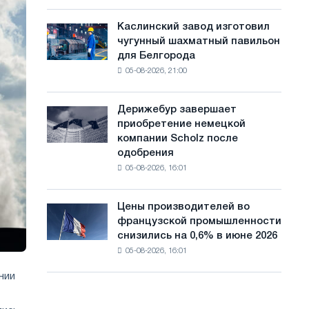
чувствительными
с
к
Каслинский завод изготовил
Каслинский
а
потрясениям:
чугунный шахматный павильон
завод
Glencore
й
для Белгорода
изготовил
05-08-2026, 21:00
чугунный
т
шахматный
а
павильон
Дерижебур завершает
Дерижебур
для
приобретение немецкой
завершает
Белгорода
компании Scholz после
приобретение
одобрения
немецкой
05-08-2026, 16:01
компании
Scholz
после
Цены производителей во
Цены
одобрения
французской промышленности
производителей
Европейской
снизились на 0,6% в июне 2026
во
комиссии
05-08-2026, 16:01
французской
промышленности
нии
снизились
на