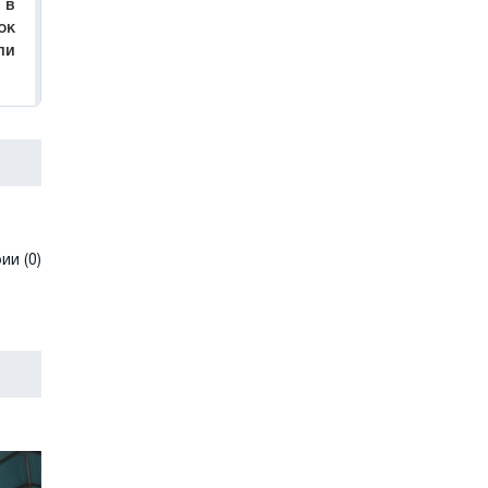
 в
ок
ли
и (0)