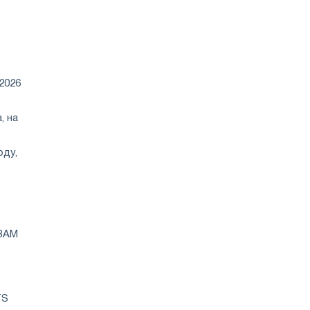
2026
, на
оду,
CBAM
TS