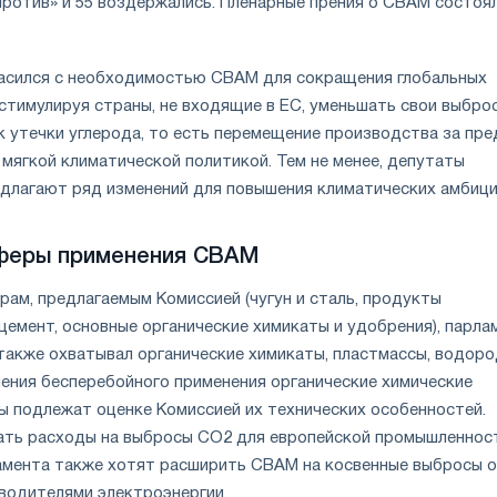
«против» и 55 воздержались. Пленарные прения о CBAM состоя
асился с необходимостью CBAM для сокращения глобальных
стимулируя страны, не входящие в ЕС, уменьшать свои выбро
 утечки углерода, то есть перемещение производства за пр
 мягкой климатической политикой. Тем не менее, депутаты
длагают ряд изменений для повышения климатических амбици
феры применения CBAM
рам, предлагаемым Комиссией (чугун и сталь, продукты
цемент, основные органические химикаты и удобрения), парла
также охватывал органические химикаты, пластмассы, водоро
чения бесперебойного применения органические химические
ы подлежат оценке Комиссией их технических особенностей.
ть расходы на выбросы CO2 для европейской промышленност
мента также хотят расширить CBAM на косвенные выбросы 
водителями электроэнергии.