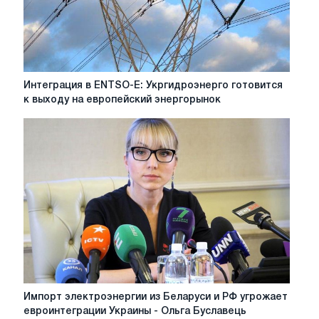
Интеграция
Интеграция в ENTSO-E: Укргидроэнерго готовится
в
к выходу на европейский энергорынок
ENTSO-
E:
Укргидроэнерго
готовится
к
выходу
на
европейский
энергорынок
Импорт
Импорт электроэнергии из Беларуси и РФ угрожает
электроэнергии
евроинтеграции Украины - Ольга Буславець