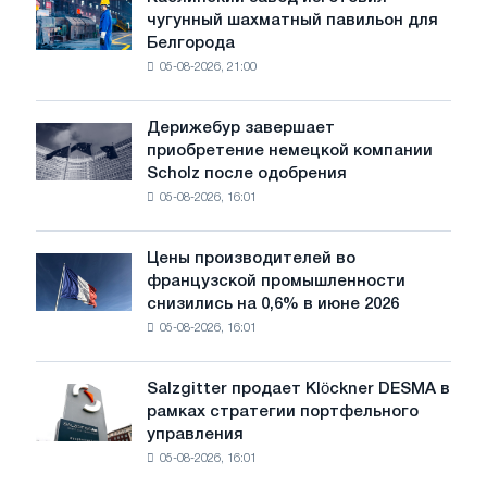
Каслинский
потрясениям:
чугунный шахматный павильон для
завод
Glencore
Белгорода
изготовил
05-08-2026, 21:00
чугунный
шахматный
павильон
Дерижебур завершает
Дерижебур
для
приобретение немецкой компании
завершает
Белгорода
Scholz после одобрения
приобретение
05-08-2026, 16:01
немецкой
компании
Scholz
Цены производителей во
Цены
после
французской промышленности
производителей
одобрения
снизились на 0,6% в июне 2026
во
Европейской
05-08-2026, 16:01
французской
комиссии
промышленности
снизились
Salzgitter продает Klöckner DESMA в
Salzgitter
на
рамках стратегии портфельного
продает
0,6%
управления
Klöckner
в
05-08-2026, 16:01
DESMA
июне
в