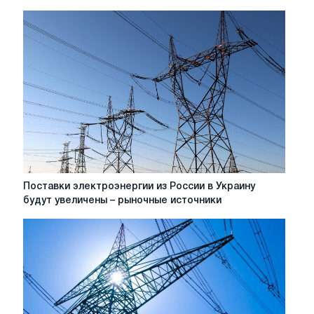
из
Беларуси
и
РФ
угрожает
евроинтеграции
Украины
-
Ольга
Буславець
Поставки
Поставки электроэнергии из России в Украину
электроэнергии
будут увеличены – рыночные источники
из
России
в
Украину
будут
увеличены
–
рыночные