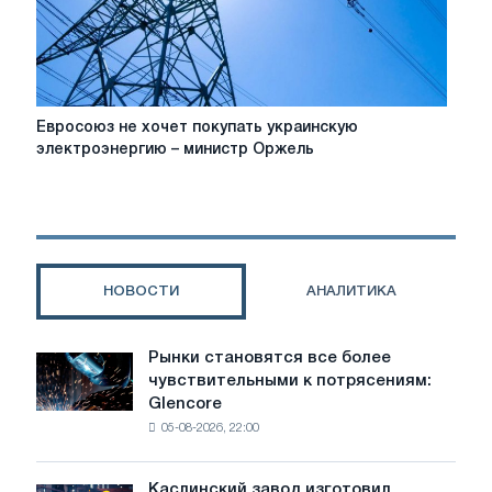
источники
Евросоюз
Евросоюз не хочет покупать украинскую
не
электроэнергию – министр Оржель
хочет
покупать
украинскую
электроэнергию
–
министр
НОВОСТИ
АНАЛИТИКА
Оржель
Рынки становятся все более
Рынки
чувствительными к потрясениям:
становятся
Glencore
все
05-08-2026, 22:00
более
чувствительными
к
Каслинский завод изготовил