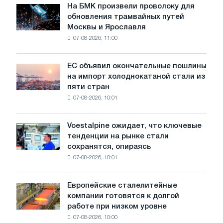
На БМК произвели проволоку для
На
обновления трамвайных путей
БМК
Москвы и Ярославля
произвели
07-08-2026, 11:00
проволоку
для
обновления
ЕС объявил окончательные пошлины
ЕС
трамвайных
на импорт холоднокатаной стали из
объявил
путей
пяти стран
окончательные
Москвы
07-08-2026, 10:01
пошлины
и
на
Ярославля
импорт
Voestalpine ожидает, что ключевые
Voestalpine
холоднокатаной
тенденции на рынке стали
ожидает,
стали
сохранятся, опираясь
что
из
07-08-2026, 10:01
ключевые
пяти
тенденции
стран
на
Европейские сталелитейные
Европейские
рынке
компании готовятся к долгой
сталелитейные
стали
работе при низком уровне
компании
сохранятся,
07-08-2026, 10:00
готовятся
опираясь