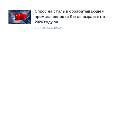
к
на
долгой
диверсификацию
Спрос на сталь в обрабатывающей
Спрос
работе
промышленности Китая вырастет в
на
при
2026 году за
сталь
низком
07-08-2026, 10:00
в
уровне
обрабатывающей
воды
промышленности
Китая
вырастет
в
2026
году
за
счет
экспорта